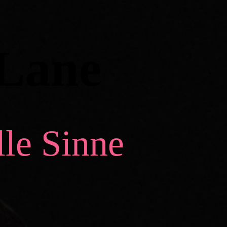
Lane
le Sinne