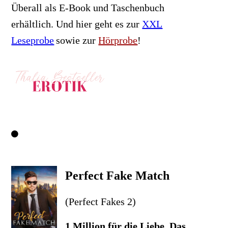
Überall als E-Book und Taschenbuch
erhältlich.
Und hier geht es zur
XXL
Leseprobe
sowie zur
Hörprobe
!
Perfect Fake Match
(Perfect Fakes 2)
1 Million für die Liebe. Das