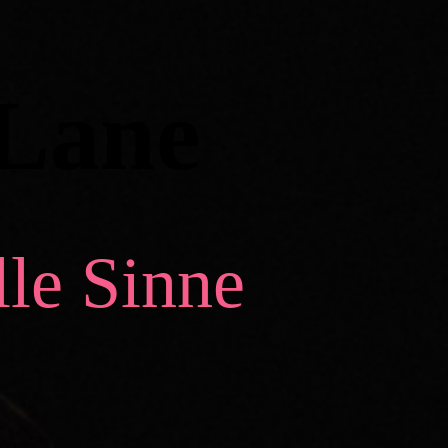
Lane
le Sinne